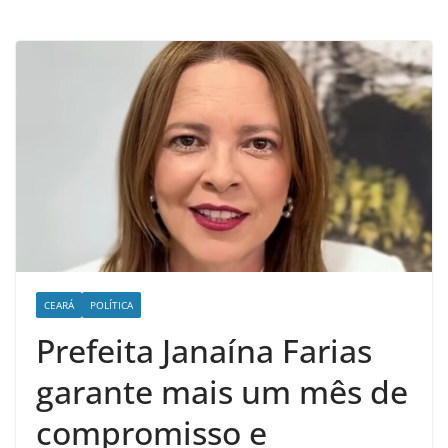
d
e
n
o
t
í
c
i
a
s
d
o
CEARÁ
POLÍTICA
O
Prefeita Janaína Farias
e
garante mais um mês de
s
t
compromisso e