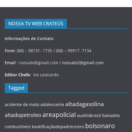
NOSSA TV WEB CRATEÚS
Informações de Contato
Fone:
(88) – 98131- 1735 / (88) – 99917- 7134
Email :
nossatv@gmail.com /
nossatv2@gmail.com
Editor Chefe:
Ivo Leonardo
Tagged
altadagasolina
acidente de moto
adolescente
areapolicial
altadopetroleo
auxiliobrasil
baixados
bolsonaro
combustíveis
beatificaçãodepadrecicero