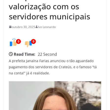
e
valorização com os
d
servidores municipais
o
C
outubro 30, 2025
Ivo Leonardo
e
a
r
0
0
á
Read Time:
22 Second
A prefeita Janaína Farias anunciou o tão aguardado
pagamento dos servidores de Crateús, e o famoso “tá
na conta!” já é realidade.