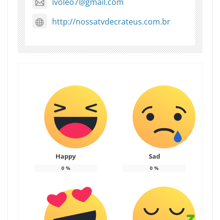
ivoleo7@gmail.com
http://nossatvdecrateus.com.br
Happy
Sad
0
%
0
%