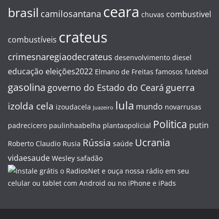
ceara
brasil
camilosantana
combustivel
chuvas
crateus
combustíveis
crimesnaregiaodecrateus
desenvolvimento
diesel
educação
eleições2022
Elmano de Freitas
famosos
futebol
gasolina
guerra
governo do Estado do Ceará
lula
izolda cela
mundo
izoudacela
novarrusas
Juazeiro
Politica
putin
padrecicero
paulinhaabelha
plantaopolicial
Ucrania
Rússia
Roberto Claudio
Rusia
saúde
vidaesaude
Wesley safadão