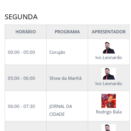
d
e
SEGUNDA
n
o
HORÁRIO
PROGRAMA
APRESENTADOR
t
í
c
00:00 - 05:00
Corujão
i
Ivo Leonardo
a
s
05:00 - 06:00
Show da Manhã
d
Ivo Leonardo
o
O
06:00 - 07:30
JORNAL DA
e
Rodrigo Bala
CIDADE
s
t