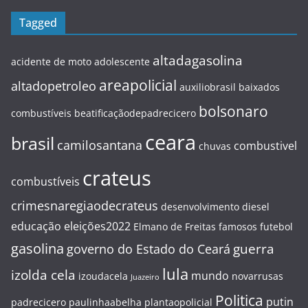
Tagged
altadagasolina
acidente de moto
adolescente
areapolicial
altadopetroleo
auxiliobrasil
baixados
bolsonaro
combustíveis
beatificaçãodepadrecicero
ceara
brasil
camilosantana
combustivel
chuvas
crateus
combustíveis
crimesnaregiaodecrateus
desenvolvimento
diesel
educação
eleições2022
Elmano de Freitas
famosos
futebol
gasolina
guerra
governo do Estado do Ceará
lula
izolda cela
mundo
izoudacela
novarrusas
Juazeiro
Politica
putin
padrecicero
paulinhaabelha
plantaopolicial