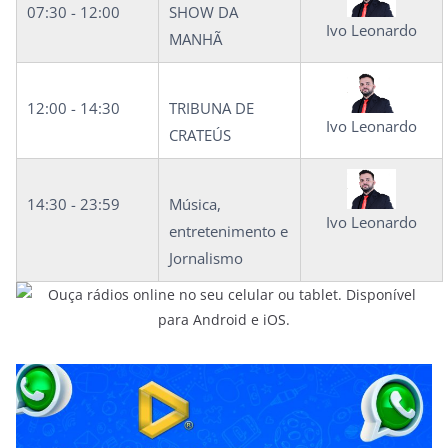
e
07:30 - 12:00
SHOW DA
d
Ivo Leonardo
MANHÃ
o
C
12:00 - 14:30
TRIBUNA DE
e
Ivo Leonardo
CRATEÚS
a
r
á
14:30 - 23:59
Música,
Ivo Leonardo
entretenimento e
Jornalismo