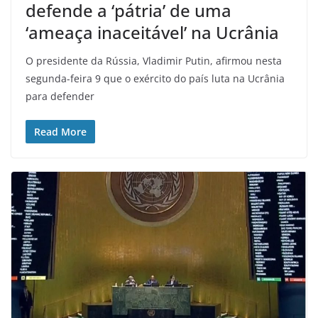
e
defende a ‘pátria’ de uma
d
‘ameaça inaceitável’ na Ucrânia
o
C
O presidente da Rússia, Vladimir Putin, afirmou nesta
segunda-feira 9 que o exército do país luta na Ucrânia
e
para defender
a
r
Read More
á