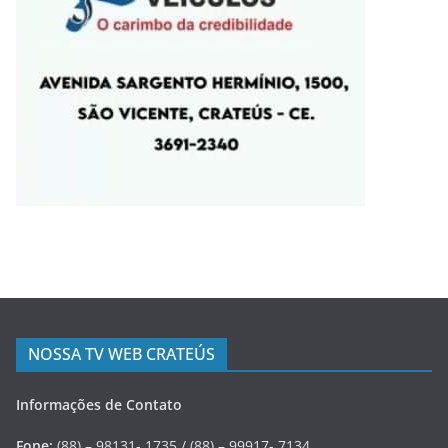
NOSSA TV WEB CRATEÚS
Informações de Contato
Fone:
(88) – 98131- 1735 / (88) – 99917- 7134