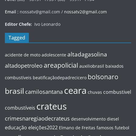
Email :
nossatv@gmail.com /
nossatv2@gmail.com
Editor Chefe:
Ivo Leonardo
Tagged
altadagasolina
acidente de moto
adolescente
areapolicial
altadopetroleo
auxiliobrasil
baixados
bolsonaro
combustíveis
beatificaçãodepadrecicero
ceara
brasil
camilosantana
combustivel
chuvas
crateus
combustíveis
crimesnaregiaodecrateus
desenvolvimento
diesel
educação
eleições2022
Elmano de Freitas
famosos
futebol