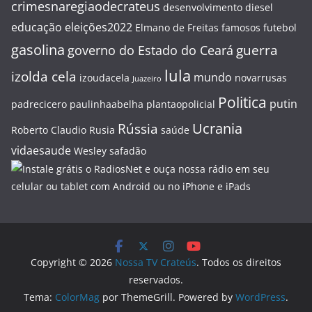
crimesnaregiaodecrateus
desenvolvimento
diesel
educação
eleições2022
Elmano de Freitas
famosos
futebol
gasolina
guerra
governo do Estado do Ceará
lula
izolda cela
mundo
izoudacela
novarrusas
Juazeiro
Politica
putin
padrecicero
paulinhaabelha
plantaopolicial
Ucrania
Rússia
Roberto Claudio
Rusia
saúde
vidaesaude
Wesley safadão
Copyright © 2026
Nossa TV Crateús
. Todos os direitos
reservados.
Tema:
ColorMag
por ThemeGrill. Powered by
WordPress
.