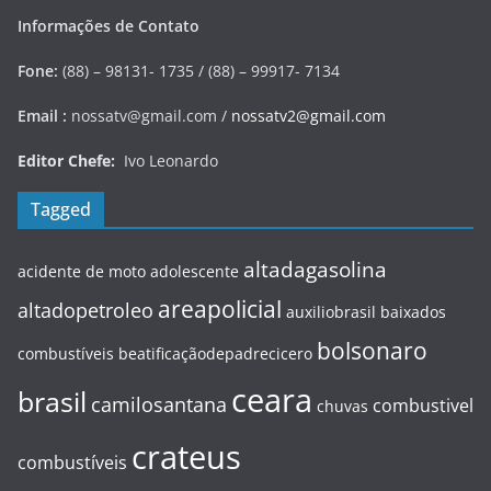
Informações de Contato
Fone:
(88) – 98131- 1735 / (88) – 99917- 7134
Email :
nossatv@gmail.com /
nossatv2@gmail.com
Editor Chefe:
Ivo Leonardo
Tagged
altadagasolina
acidente de moto
adolescente
areapolicial
altadopetroleo
auxiliobrasil
baixados
bolsonaro
combustíveis
beatificaçãodepadrecicero
ceara
brasil
camilosantana
combustivel
chuvas
crateus
combustíveis