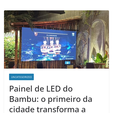
d
e
n
o
t
í
c
i
a
s
d
o
UNCATEGORIZED
O
Painel de LED do
e
Bambu: o primeiro da
s
t
cidade transforma a