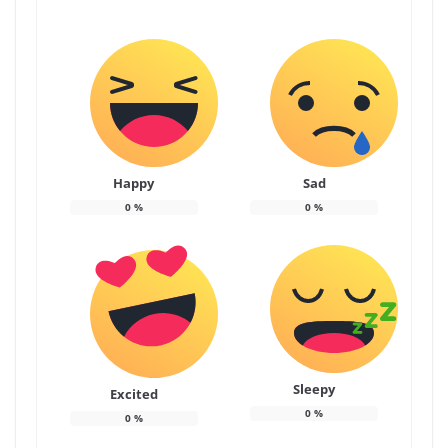
Happy
Sad
0
%
0
%
Sleepy
Excited
0
%
0
%