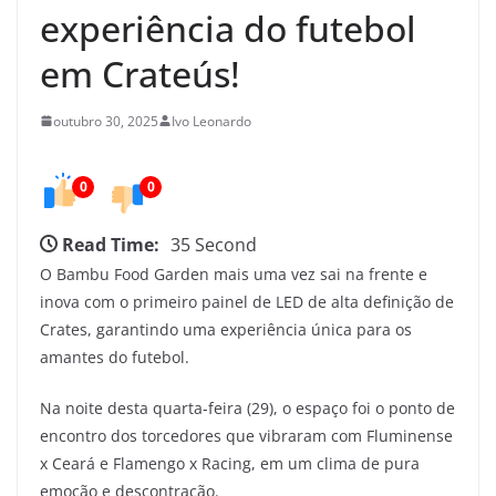
e
experiência do futebol
d
em Crateús!
o
C
outubro 30, 2025
Ivo Leonardo
e
a
r
0
0
á
Read Time:
35 Second
O Bambu Food Garden mais uma vez sai na frente e
inova com o primeiro painel de LED de alta definição de
Crates, garantindo uma experiência única para os
amantes do futebol.
Na noite desta quarta-feira (29), o espaço foi o ponto de
encontro dos torcedores que vibraram com Fluminense
x Ceará e Flamengo x Racing, em um clima de pura
emoção e descontração.