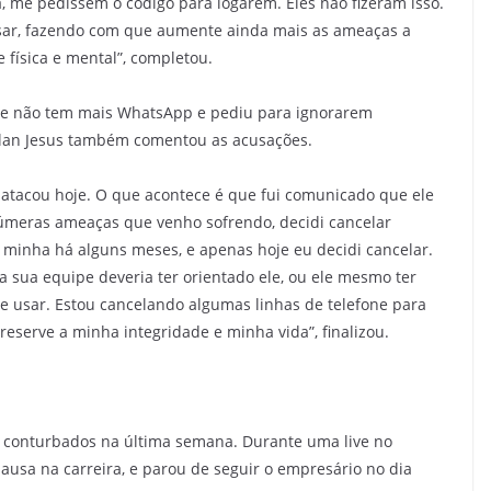
, me pedissem o código para logarem. Eles não fizeram isso.
cusar, fazendo com que aumente ainda mais as ameaças a
 física e mental”, completou.
ue não tem mais WhatsApp e pediu para ignorarem
Allan Jesus também comentou as acusações.
atacou hoje. O que acontece é que fui comunicado que ele
númeras ameaças que venho sofrendo, decidi cancelar
 minha há alguns meses, e apenas hoje eu decidi cancelar.
 sua equipe deveria ter orientado ele, ou ele mesmo ter
le usar. Estou cancelando algumas linhas de telefone para
eserve a minha integridade e minha vida”, finalizou.
os conturbados na última semana. Durante uma live no
pausa na carreira, e parou de seguir o empresário no dia