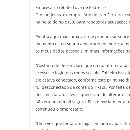
r
Empresário rebate Luva de Pedreiro
á
O Allan Jesus, ex-empresário de Iran Ferreira, 
na noite de hoje (30) para rebater as acusações d
“Venho aqui mais uma vez me pronunciar sobre 
momento estou sendo ameaçado de morte, a minh
os meus dados pessoais, minhas informações na i
“Gostaria de deixar claro que na quinta-feira pa
acessos e login das redes sociais. Foi feito isso
ele estava conectado, conforme este print. No di
fui desconectado da conta do TikTok. Por falta
desconectaram, eles esqueceram de alterar o e-
não era um e-mail seguro. Eles deveriam ter alt
continuou o empresário.
“Uma vez que tentaram logar em outro aparelho,