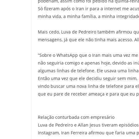
poderiam, assim como foi pedido na quinta-feira
Só fizeram após o Iran ir para a internet me a
minha vida, a minha família, a minha integridade
Mais cedo, Luva de Pedreiro também afirmou q
mensagens, já que ele não tinha mais acesso. 
“Sobre o WhatsApp que o Iran mais uma vez me 
não seguiria comigo e apenas hoje, devido as i
algumas linhas de telefone. Ele usava uma linha
Então uma vez que ele decidiu seguir sem mim, a
vindo buscar uma nova linha de telefone para e
que eu pare de receber ameaça e para que eu pr
Relação conturbada com empresário
Luva de Pedreiro e Allan Jesus tiveram episódi
Instagram, Iran Ferreira afirmou que faria uma 