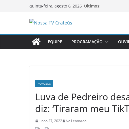
Pular
Últimos:
quinta-feira, agosto 6, 2026
para
o
O
conteúdo
p
EQUIPE
PROGRAMAÇÃO
OUVI
o
r
t
a
l
d
FAMOSOS
e
Luva de Pedreiro des
n
diz: ‘Tiraram meu TikT
o
t
junho 27, 2022
Ivo Leonardo
í