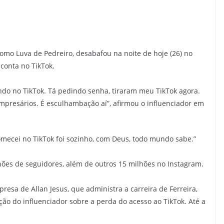
 como Luva de Pedreiro, desabafou na noite de hoje (26) no
conta no TikTok.
do no TikTok. Tá pedindo senha, tiraram meu TikTok agora.
mpresários. É esculhambação aí”, afirmou o influenciador em
omecei no TikTok foi sozinho, com Deus, todo mundo sabe.”
lhões de seguidores, além de outros 15 milhões no Instagram.
resa de Allan Jesus, que administra a carreira de Ferreira,
ão do influenciador sobre a perda do acesso ao TikTok. Até a