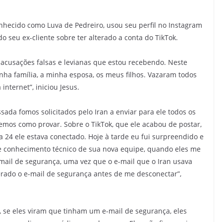
conhecido como Luva de Pedreiro, usou seu perfil no Instagram
o seu ex-cliente sobre ter alterado a conta do TikTok.
acusações falsas e levianas que estou recebendo. Neste
a família, a minha esposa, os meus filhos. Vazaram todos
nternet”, iniciou Jesus.
ssada fomos solicitados pelo Iran a enviar para ele todos os
, temos como provar. Sobre o TikTok, que ele acabou de postar,
a 24 ele estava conectado. Hoje à tarde eu fui surpreendido e
 de conhecimento técnico de sua nova equipe, quando eles me
mail de segurança, uma vez que o e-mail que o Iran usava
erado o e-mail de segurança antes de me desconectar”,
 se eles viram que tinham um e-mail de segurança, eles