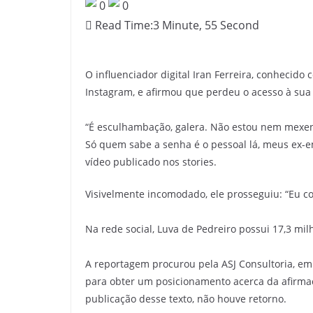
0
0
c
Read Time:
3 Minute, 55 Second
i
a
s
O influenciador digital Iran Ferreira, conhecido
d
Instagram, e afirmou que perdeu o acesso à sua 
o
O
“É esculhambação, galera. Não estou nem mexen
e
Só quem sabe a senha é o pessoal lá, meus ex-e
vídeo publicado nos stories.
s
t
Visivelmente incomodado, ele prosseguiu: “Eu c
e
d
Na rede social, Luva de Pedreiro possui 17,3 mi
o
C
A reportagem procurou pela ASJ Consultoria, emp
e
para obter um posicionamento acerca da afirmaç
publicação desse texto, não houve retorno.
a