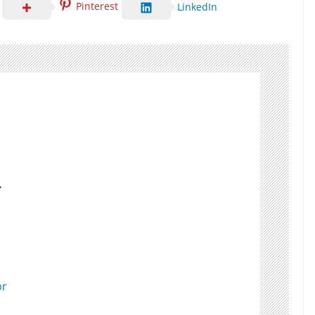
Pinterest
LinkedIn
r
br