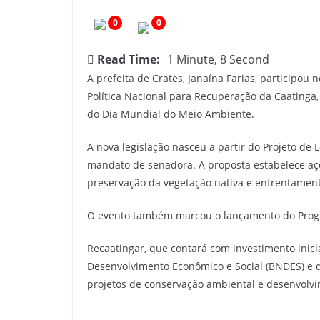
c
0
0
i
a
Read Time:
1 Minute, 8 Second
s
A prefeita de Crates, Janaína Farias, participou 
d
Política Nacional para Recuperação da Caatinga
o
do Dia Mundial do Meio Ambiente.
O
A nova legislação nasceu a partir do Projeto de
e
mandato de senadora. A proposta estabelece aç
s
preservação da vegetação nativa e enfrentament
t
e
O evento também marcou o lançamento do Pro
d
o
Recaatingar, que contará com investimento inici
Desenvolvimento Econômico e Social (BNDES) e 
C
projetos de conservação ambiental e desenvolvi
e
a