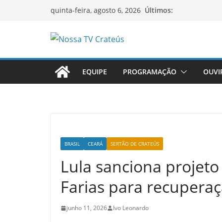
Pular
Últimos:
quinta-feira, agosto 6, 2026
para
o
O
conteúdo
p
EQUIPE
PROGRAMAÇÃO
OUVI
o
r
t
a
l
d
BRASIL
CEARÁ
SERTÃO DE CRATEÚS
e
Lula sanciona projeto
n
Farias para recupera
o
t
junho 11, 2026
Ivo Leonardo
í