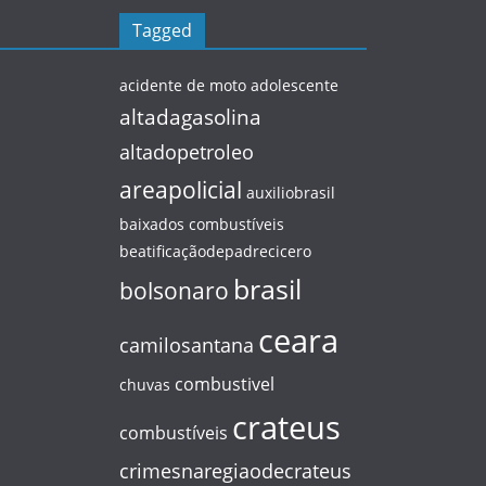
Tagged
acidente de moto
adolescente
altadagasolina
altadopetroleo
areapolicial
auxiliobrasil
baixados combustíveis
beatificaçãodepadrecicero
brasil
bolsonaro
ceara
camilosantana
combustivel
chuvas
crateus
combustíveis
crimesnaregiaodecrateus