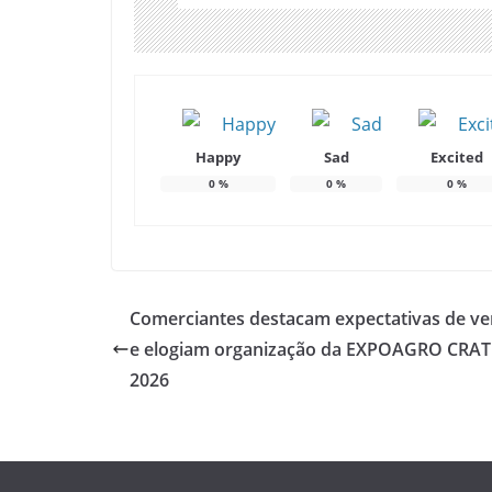
Happy
Sad
Excited
0
%
0
%
0
%
Comerciantes destacam expectativas de v
e elogiam organização da EXPOAGRO CRA
2026