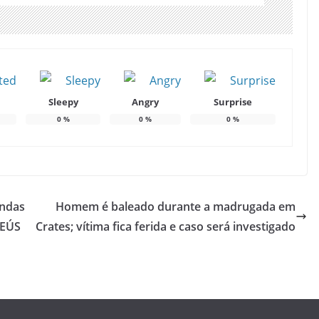
Sleepy
Angry
Surprise
0
%
0
%
0
%
endas
Homem é baleado durante a madrugada em
TEÚS
Crates; vítima fica ferida e caso será investigado