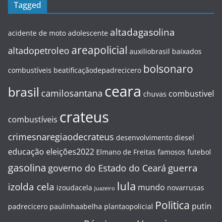
Tagged
altadagasolina
acidente de moto
adolescente
areapolicial
altadopetroleo
auxiliobrasil
baixados
bolsonaro
combustíveis
beatificaçãodepadrecicero
ceara
brasil
camilosantana
combustivel
chuvas
crateus
combustíveis
crimesnaregiaodecrateus
desenvolvimento
diesel
educação
eleições2022
Elmano de Freitas
famosos
futebol
gasolina
guerra
governo do Estado do Ceará
lula
izolda cela
mundo
izoudacela
novarrusas
Juazeiro
Politica
putin
padrecicero
paulinhaabelha
plantaopolicial