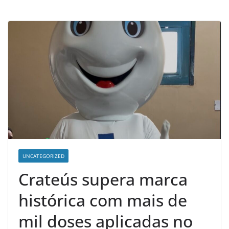
d
e
n
o
t
í
c
i
a
s
d
o
UNCATEGORIZED
O
Crateús supera marca
e
histórica com mais de
s
t
mil doses aplicadas no