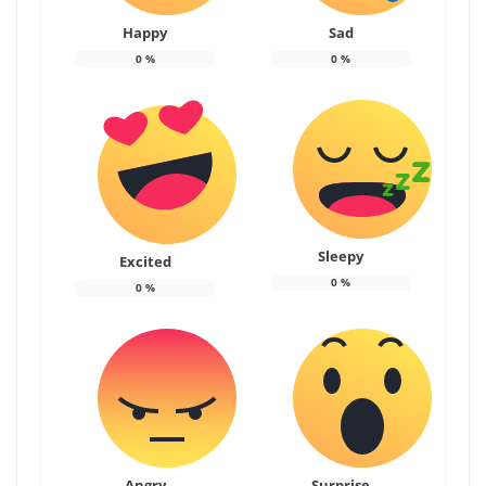
Happy
Sad
0
%
0
%
Sleepy
Excited
0
%
0
%
Angry
Surprise