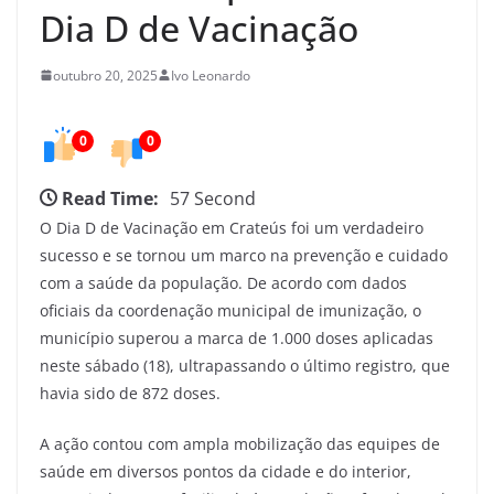
e
Dia D de Vacinação
d
o
outubro 20, 2025
Ivo Leonardo
C
e
0
0
a
r
Read Time:
57 Second
á
O Dia D de Vacinação em Crateús foi um verdadeiro
sucesso e se tornou um marco na prevenção e cuidado
com a saúde da população. De acordo com dados
oficiais da coordenação municipal de imunização, o
município superou a marca de 1.000 doses aplicadas
neste sábado (18), ultrapassando o último registro, que
havia sido de 872 doses.
A ação contou com ampla mobilização das equipes de
saúde em diversos pontos da cidade e do interior,