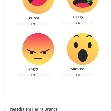
Sleepy
Excited
0
%
0
%
Angry
Surprise
0
%
0
%
Tragedia em Pedra Branca