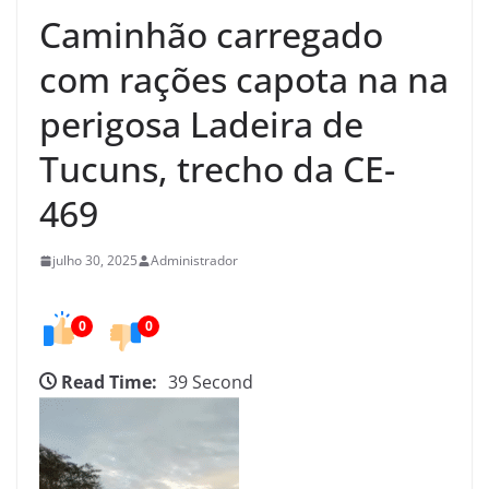
e
Caminhão carregado
d
o
com rações capota na na
C
perigosa Ladeira de
e
a
Tucuns, trecho da CE-
r
469
á
julho 30, 2025
Administrador
0
0
Read Time:
39 Second