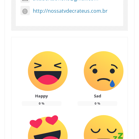
http://nossatvdecrateus.com.br
Happy
Sad
0
%
0
%