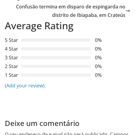
Confusão termina em disparo de espingarda no
distrito de Ibiapaba, em Crateús
Average Rating
5 Star
0%
4 Star
0%
3 Star
0%
2 Star
0%
1 Star
0%
(Add your review)
Deixe um comentário
O seu endereço de e-mail não será publicado.
Campos