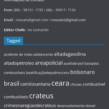
Fone:
(88) – 98131- 1735 / (88) – 99917- 7134
Email :
nossatv@gmail.com /
nossatv2@gmail.com
Editor Chefe:
Ivo Leonardo
Tagged
altadagasolina
acidente de moto
adolescente
areapolicial
altadopetroleo
auxiliobrasil
baixados
bolsonaro
combustíveis
beatificaçãodepadrecicero
ceara
brasil
camilosantana
combustivel
chuvas
crateus
combustíveis
crimesnaregiaodecrateus
desenvolvimento
diesel