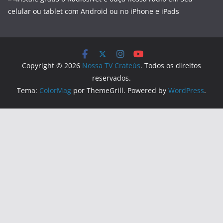
Copyright © 2026
Nossa TV Crateús
. Todos os direitos
reservados.
Tema:
ColorMag
por ThemeGrill. Powered by
WordPress
.