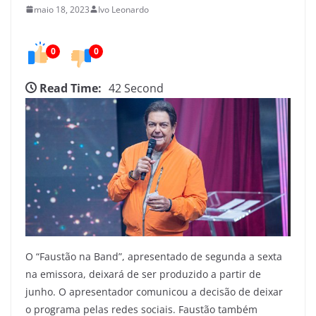
e
maio 18, 2023
Ivo Leonardo
d
o
0
0
C
e
Read Time:
42 Second
a
r
á
O “Faustão na Band”, apresentado de segunda a sexta
na emissora, deixará de ser produzido a partir de
junho. O apresentador comunicou a decisão de deixar
o programa pelas redes sociais. Faustão também