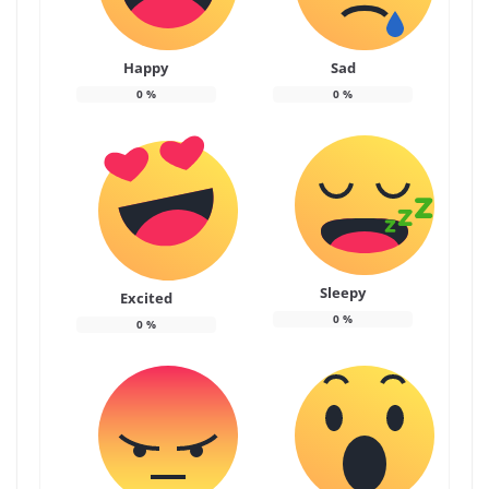
Happy
Sad
0
%
0
%
Sleepy
Excited
0
%
0
%