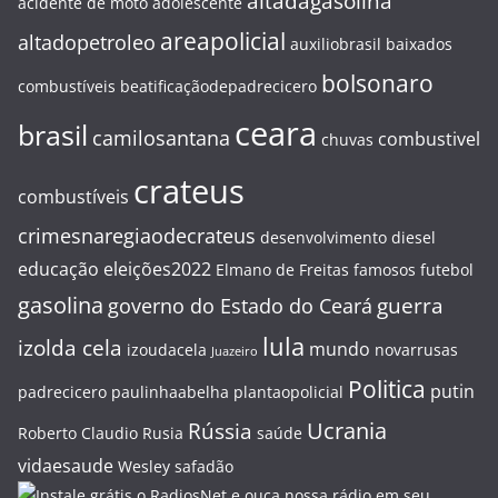
altadagasolina
acidente de moto
adolescente
areapolicial
altadopetroleo
auxiliobrasil
baixados
bolsonaro
combustíveis
beatificaçãodepadrecicero
ceara
brasil
camilosantana
combustivel
chuvas
crateus
combustíveis
crimesnaregiaodecrateus
desenvolvimento
diesel
educação
eleições2022
Elmano de Freitas
famosos
futebol
gasolina
guerra
governo do Estado do Ceará
lula
izolda cela
mundo
izoudacela
novarrusas
Juazeiro
Politica
putin
padrecicero
paulinhaabelha
plantaopolicial
Ucrania
Rússia
Roberto Claudio
Rusia
saúde
vidaesaude
Wesley safadão