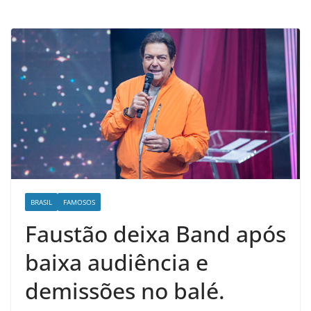
d
e
n
o
t
í
c
i
a
s
d
BRASIL
FAMOSOS
o
Faustão deixa Band após
O
e
baixa audiência e
s
demissões no balé.
t