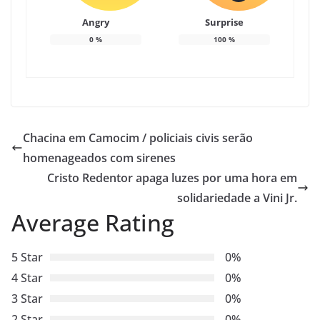
Angry
Surprise
0
%
100
%
Chacina em Camocim / policiais civis serão
homenageados com sirenes
Cristo Redentor apaga luzes por uma hora em
solidariedade a Vini Jr.
Average Rating
5 Star
0%
4 Star
0%
3 Star
0%
2 Star
0%