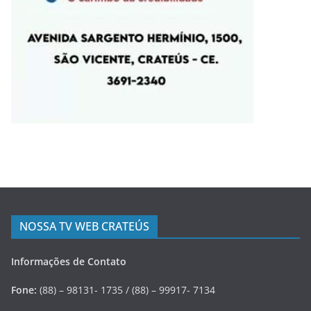
NOSSA TV WEB CRATEÚS
Informações de Contato
Fone:
(88) – 98131- 1735 / (88) – 99917- 7134