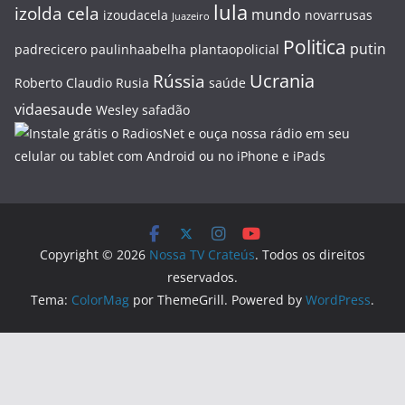
lula
izolda cela
mundo
izoudacela
novarrusas
Juazeiro
Politica
putin
padrecicero
paulinhaabelha
plantaopolicial
Ucrania
Rússia
Roberto Claudio
Rusia
saúde
vidaesaude
Wesley safadão
Copyright © 2026
Nossa TV Crateús
. Todos os direitos
reservados.
Tema:
ColorMag
por ThemeGrill. Powered by
WordPress
.