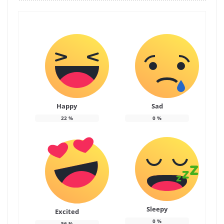
Happy
Sad
22
%
0
%
Sleepy
Excited
0
%
56
%