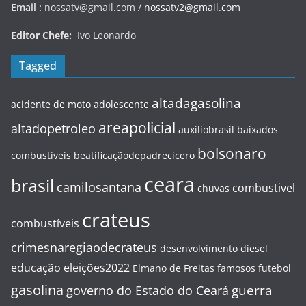
Email :
nossatv@gmail.com /
nossatv2@gmail.com
Editor Chefe:
Ivo Leonardo
Tagged
altadagasolina
acidente de moto
adolescente
areapolicial
altadopetroleo
auxiliobrasil
baixados
bolsonaro
combustíveis
beatificaçãodepadrecicero
ceara
brasil
camilosantana
combustivel
chuvas
crateus
combustíveis
crimesnaregiaodecrateus
desenvolvimento
diesel
educação
eleições2022
Elmano de Freitas
famosos
futebol
gasolina
guerra
governo do Estado do Ceará