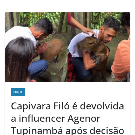
d
e
n
o
t
í
c
i
a
s
d
o
BRASIL
O
Capivara Filó é devolvida
e
a influencer Agenor
s
t
Tupinambá após decisão