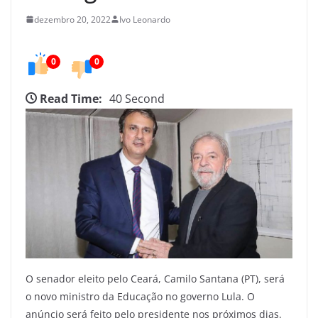
e
d
dezembro 20, 2022
Ivo Leonardo
o
C
0
0
e
Read Time:
40 Second
a
r
á
O senador eleito pelo Ceará, Camilo Santana (PT), será
o novo ministro da Educação no governo Lula. O
anúncio será feito pelo presidente nos próximos dias.