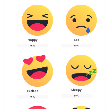
Happy
Sad
0
%
0
%
Sleepy
Excited
0
%
0
%