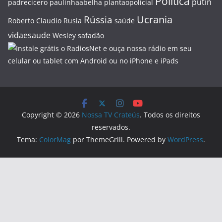
Politica
putin
padrecicero
paulinhaabelha
plantaopolicial
Ucrania
Rússia
Roberto Claudio
Rusia
saúde
vidaesaude
Wesley safadão
Copyright © 2026
Nossa TV Crateús
. Todos os direitos
reservados.
Tema:
ColorMag
por ThemeGrill. Powered by
WordPress
.