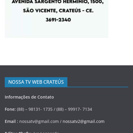
NOSSA TV WEB CRATEÚS
Informações de Contato
Fone:
(88) – 98131- 1735 / (88) – 99917- 7134
Email :
nossatv@gmail.com /
nossatv2@gmail.com