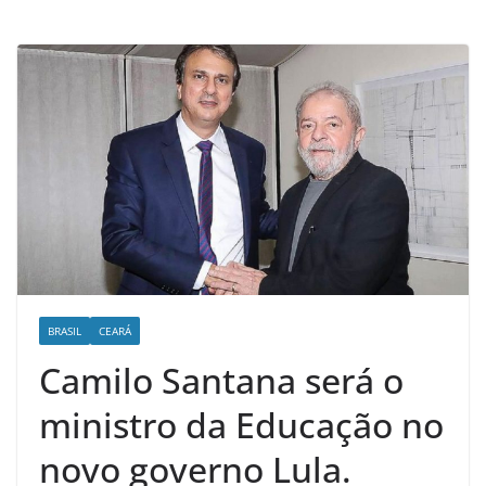
d
e
n
o
t
í
c
i
a
s
d
o
BRASIL
CEARÁ
O
Camilo Santana será o
e
ministro da Educação no
s
t
novo governo Lula.