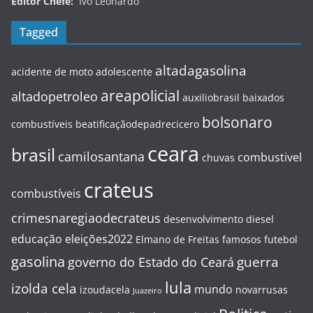
Editor Chefe:
Ivo Leonardo
Tagged
altadagasolina
acidente de moto
adolescente
areapolicial
altadopetroleo
auxiliobrasil
baixados
bolsonaro
combustíveis
beatificaçãodepadrecicero
ceara
brasil
camilosantana
combustivel
chuvas
crateus
combustíveis
crimesnaregiaodecrateus
desenvolvimento
diesel
educação
eleições2022
Elmano de Freitas
famosos
futebol
gasolina
guerra
governo do Estado do Ceará
lula
izolda cela
mundo
izoudacela
novarrusas
Juazeiro