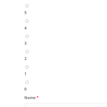
5
4
3
2
1
0
Nome
*