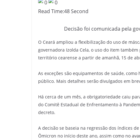
0
0
c
Read Time:
48 Second
i
a
Decisão foi comunicada pela gov
s
d
O Ceará ampliou a flexibilização do uso de más
o
governadora Izolda Cela, o uso do item também 
O
território cearense a partir de amanhã, 15 de abr
e
s
As exceções são equipamentos de saúde, como hos
público. Mais detalhes serão divulgados em breve
t
e
Há cerca de um mês, a obrigatoriedade caiu par
d
do Comitê Estadual de Enfrentamento à Pandemia
o
decreto.
C
e
A decisão se baseia na regressão dos índices de
a
Ômicron no início deste ano, assim como no ava