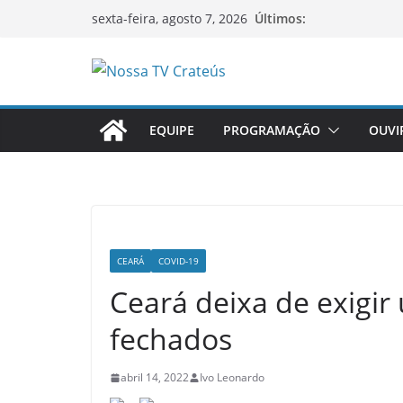
Pular
Últimos:
sexta-feira, agosto 7, 2026
para
o
O
conteúdo
p
EQUIPE
PROGRAMAÇÃO
OUVI
o
r
t
a
l
d
CEARÁ
COVID-19
e
Ceará deixa de exigir
n
fechados
o
t
abril 14, 2022
Ivo Leonardo
í