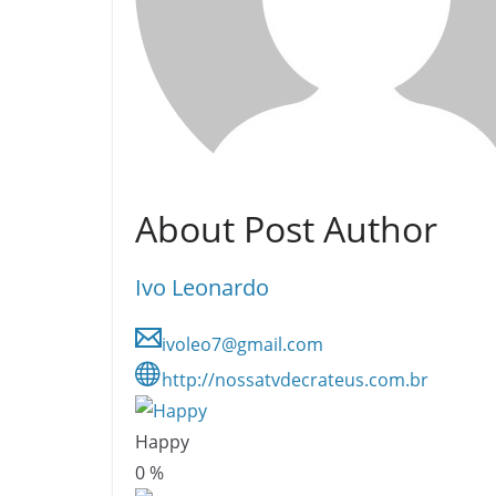
About Post Author
Ivo Leonardo
ivoleo7@gmail.com
http://nossatvdecrateus.com.br
Happy
0
%