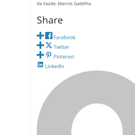
r
da Saúde, Marcos Gadelha.
á
Share
Facebook
Twitter
Pinterest
LinkedIn