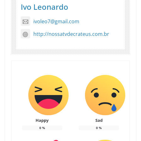
Ivo Leonardo
ivoleo7@gmail.com
http://nossatvdecrateus.com.br
Happy
Sad
0
%
0
%