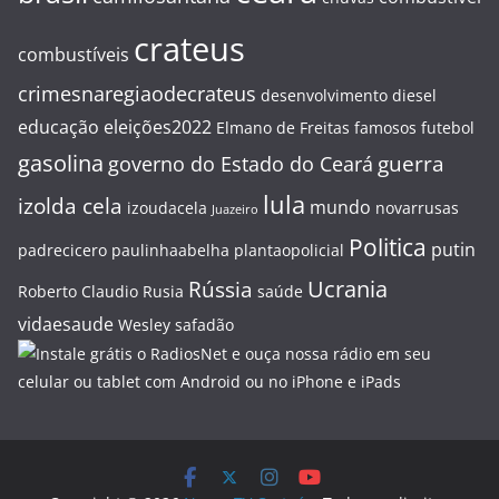
crateus
combustíveis
crimesnaregiaodecrateus
desenvolvimento
diesel
educação
eleições2022
Elmano de Freitas
famosos
futebol
gasolina
guerra
governo do Estado do Ceará
lula
izolda cela
mundo
izoudacela
novarrusas
Juazeiro
Politica
putin
padrecicero
paulinhaabelha
plantaopolicial
Ucrania
Rússia
Roberto Claudio
Rusia
saúde
vidaesaude
Wesley safadão