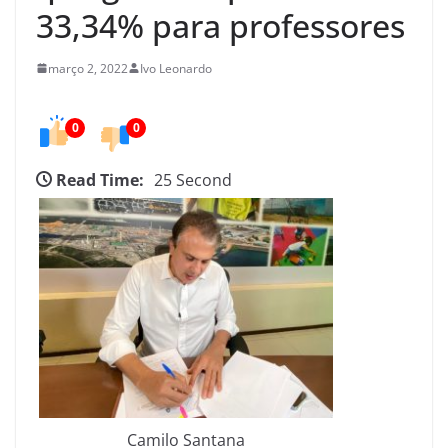
e
33,34% para professores
d
o
março 2, 2022
Ivo Leonardo
C
e
0
0
a
r
Read Time:
25 Second
á
Camilo Santana