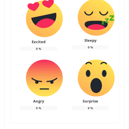
Sleepy
Excited
0
%
0
%
Angry
Surprise
0
%
0
%