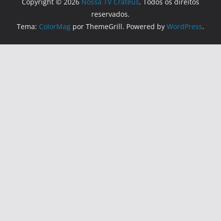
Copyright © 2026
Nossa TV Crateús
. Todos os direitos
reservados.
Tema:
ColorMag
por ThemeGrill. Powered by
WordPress
.