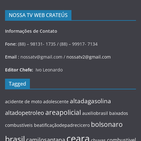
NOSSA TV WEB CRATEÚS
Informações de Contato
Fone:
(88) – 98131- 1735 / (88) – 99917- 7134
Email :
nossatv@gmail.com /
nossatv2@gmail.com
Editor Chefe:
Ivo Leonardo
Tagged
altadagasolina
acidente de moto
adolescente
areapolicial
altadopetroleo
auxiliobrasil
baixados
bolsonaro
combustíveis
beatificaçãodepadrecicero
ceara
brasil
camilosantana
combustivel
chuvas