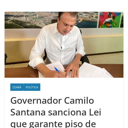
d
e
n
o
t
í
c
i
a
s
d
o
CEARÁ
POLÍTICA
O
Governador Camilo
e
Santana sanciona Lei
s
t
que garante piso de