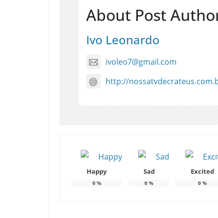
About Post Autho
Ivo Leonardo
ivoleo7@gmail.com
http://nossatvdecrateus.com.
Happy
Sad
Excited
0
%
0
%
0
%