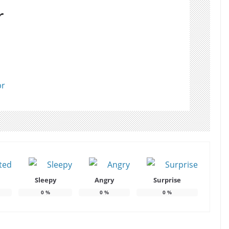
r
br
Sleepy
Angry
Surprise
0
%
0
%
0
%