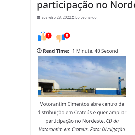
participação no Nord
C
e
fevereiro 23, 2022
Ivo Leonardo
a
r
1
0
á
Read Time:
1 Minute, 40 Second
Votorantim Cimentos abre centro de
distribuição em Crateús e quer ampliar
participação no Nordeste.
CD da
Votorantim em Crateús. Foto: Divulgação