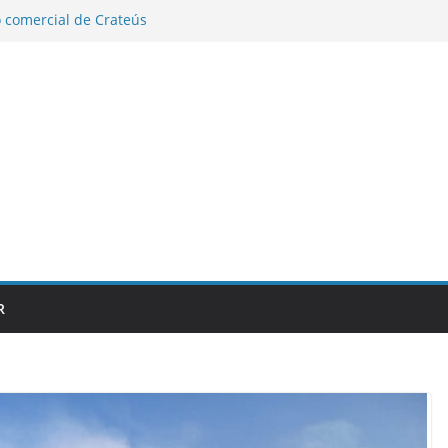
 comercial de Crateús
durante a madrugada em Crates; vítima
será investigado
eto idealizado por Janaína Farias para
atinga
acam expectativas de vendas e elogiam
XPOAGRO CRATEÚS 2026
va encerrada: tudo pronto para a
R