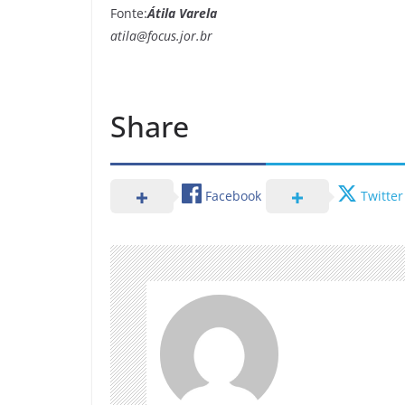
Fonte:
Átila Varela
atila@focus.jor.br
Share
Facebook
Twitter