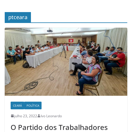
d
e
n
ptceara
o
t
í
c
i
a
s
d
o
O
CEARÁ
POLÍTICA
e
s
julho 23, 2022
Ivo Leonardo
t
O Partido dos Trabalhadores