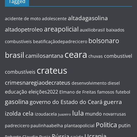
Tagged
altadagasolina
acidente de moto
adolescente
areapolicial
altadopetroleo
auxiliobrasil
baixados
bolsonaro
combustíveis
beatificaçãodepadrecicero
ceara
brasil
camilosantana
combustivel
chuvas
crateus
combustíveis
crimesnaregiaodecrateus
desenvolvimento
diesel
educação
eleições2022
Elmano de Freitas
famosos
futebol
gasolina
guerra
governo do Estado do Ceará
lula
izolda cela
mundo
izoudacela
novarrusas
Juazeiro
Politica
putin
padrecicero
paulinhaabelha
plantaopolicial
Ucrania
Rússia
Roberto Claudio
Rusia
saúde