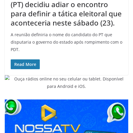
e
(PT) decidiu adiar o encontro
d
para definir a tática eleitoral que
o
aconteceria neste sábado (23).
C
e
A reunião definiria o nome do candidato do PT que
a
disputaria o governo do estado após rompimento com o
PDT.
r
á
Read More