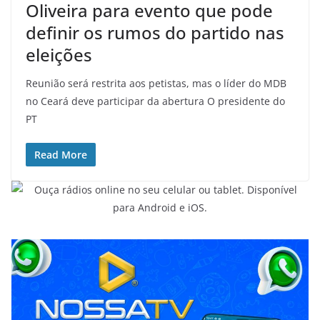
e
Oliveira para evento que pode
d
definir os rumos do partido nas
o
eleições
C
e
Reunião será restrita aos petistas, mas o líder do MDB
a
no Ceará deve participar da abertura O presidente do
PT
r
á
Read More