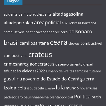
Tagged
altadagasolina
acidente de moto
adolescente
areapolicial
altadopetroleo
auxiliobrasil
baixados
bolsonaro
combustíveis
beatificaçãodepadrecicero
ceara
brasil
camilosantana
combustivel
chuvas
crateus
combustíveis
crimesnaregiaodecrateus
desenvolvimento
diesel
educação
eleições2022
Elmano de Freitas
famosos
futebol
gasolina
guerra
governo do Estado do Ceará
lula
izolda cela
mundo
izoudacela
novarrusas
Juazeiro
Politica
putin
padrecicero
paulinhaabelha
plantaopolicial
Ucrania
Rússia
Roberto Claudio
Rusia
saúde