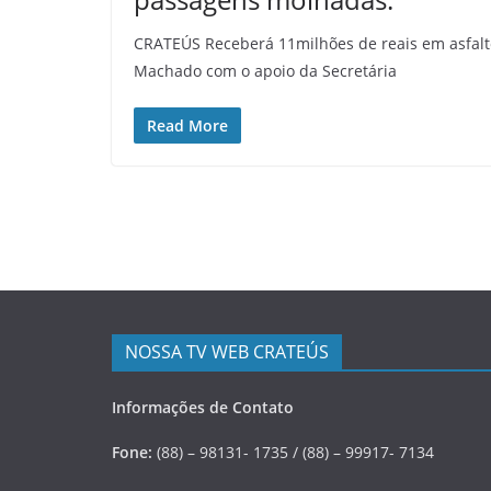
c
i
CRATEÚS Receberá 11milhões de reais em asfalt
Machado com o apoio da Secretária
a
s
Read More
d
o
O
e
s
t
e
d
NOSSA TV WEB CRATEÚS
o
Informações de Contato
C
e
Fone:
(88) – 98131- 1735 / (88) – 99917- 7134
a