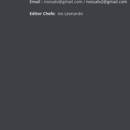
Email :
nossatv@gmail.com /
nossatv2@gmail.com
r
á
Editor Chefe:
Ivo Leonardo