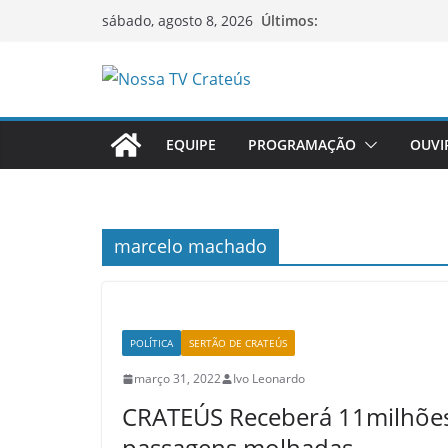
Pular
Últimos:
sábado, agosto 8, 2026
para
o
O
conteúdo
p
EQUIPE
PROGRAMAÇÃO
OUVI
o
r
t
a
marcelo machado
l
d
e
POLÍTICA
SERTÃO DE CRATEÚS
n
o
março 31, 2022
Ivo Leonardo
t
CRATEÚS Receberá 11milhões 
í
passagens molhadas.