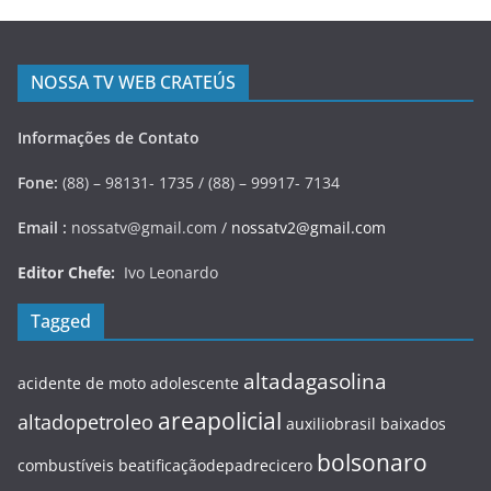
NOSSA TV WEB CRATEÚS
Informações de Contato
Fone:
(88) – 98131- 1735 / (88) – 99917- 7134
Email :
nossatv@gmail.com /
nossatv2@gmail.com
Editor Chefe:
Ivo Leonardo
Tagged
altadagasolina
acidente de moto
adolescente
areapolicial
altadopetroleo
auxiliobrasil
baixados
bolsonaro
combustíveis
beatificaçãodepadrecicero