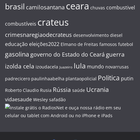
ceara
brasil
camilosantana
combustivel
chuvas
crateus
combustíveis
crimesnaregiaodecrateus
desenvolvimento
diesel
educação
eleições2022
Elmano de Freitas
famosos
futebol
gasolina
guerra
governo do Estado do Ceará
lula
izolda cela
mundo
izoudacela
novarrusas
Juazeiro
Politica
putin
padrecicero
paulinhaabelha
plantaopolicial
Ucrania
Rússia
Roberto Claudio
Rusia
saúde
vidaesaude
Wesley safadão