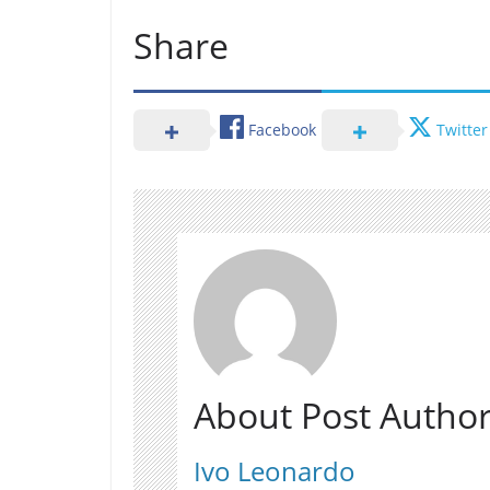
r
Share
á
Facebook
Twitter
About Post Autho
Ivo Leonardo