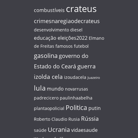
crateus
combustíveis
crimesnaregiaodecrateus
desenvolvimento
diesel
educação
eleições2022
Elmano
de Freitas
famosos
futebol
gasolina
governo do
guerra
Estado do Ceará
izolda cela
izoudacela
Juazeiro
lula
mundo
novarrusas
padrecicero
paulinhaabelha
Politica
putin
plantaopolicial
Rússia
Roberto Claudio
Rusia
Ucrania
vidaesaude
saúde