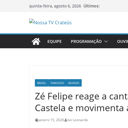
Pular
Últimos:
quinta-feira, agosto 6, 2026
para
o
O
conteúdo
p
EQUIPE
PROGRAMAÇÃO
OUVI
o
r
t
a
l
d
BRASIL
FAMOSOS
MUNDO
e
Zé Felipe reage a ca
n
Castela e movimenta 
o
t
janeiro 15, 2026
Ivo Leonardo
í