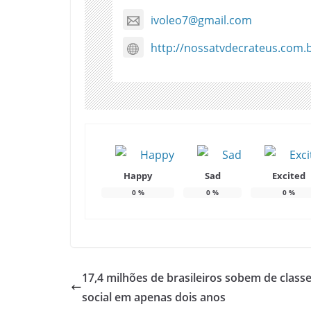
ivoleo7@gmail.com
http://nossatvdecrateus.com.
Happy
Sad
Excited
0
%
0
%
0
%
17,4 milhões de brasileiros sobem de class
social em apenas dois anos