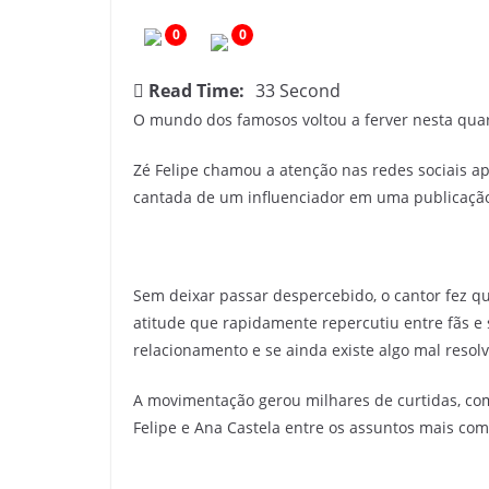
c
0
0
i
a
Read Time:
33 Second
s
O mundo dos famosos voltou a ferver nesta quart
d
o
Zé Felipe chamou a atenção nas redes sociais a
O
cantada de um influenciador em uma publicaçã
e
s
t
Sem deixar passar despercebido, o cantor fez q
e
atitude que rapidamente repercutiu entre fãs e 
d
relacionamento e se ainda existe algo mal resolvi
o
A movimentação gerou milhares de curtidas, co
C
Felipe e Ana Castela entre os assuntos mais com
e
a