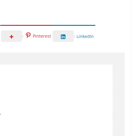
Pinterest
LinkedIn
r