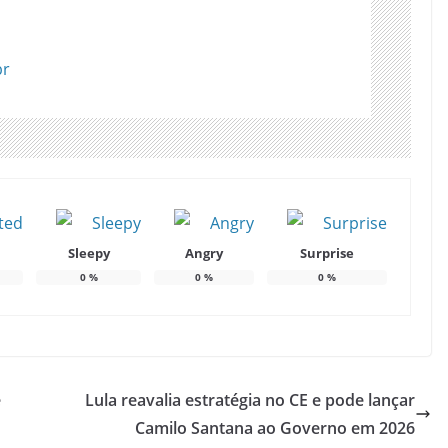
br
Sleepy
Angry
Surprise
0
%
0
%
0
%
e
Lula reavalia estratégia no CE e pode lançar
Camilo Santana ao Governo em 2026