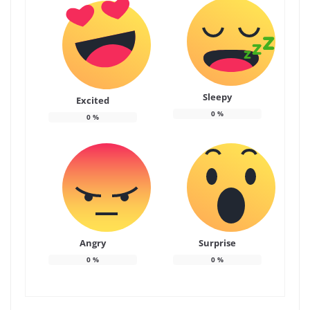
Sleepy
Excited
0
%
0
%
Angry
Surprise
0
%
0
%