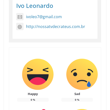
Ivo Leonardo
ivoleo7@gmail.com
http://nossatvdecrateus.com.br
Happy
Sad
0
%
0
%