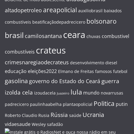
areapolicial
altadopetroleo
auxiliobrasil
baixados
bolsonaro
combustíveis
beatificaçãodepadrecicero
ceara
brasil
camilosantana
combustivel
chuvas
crateus
combustíveis
crimesnaregiaodecrateus
desenvolvimento
diesel
educação
eleições2022
Elmano de Freitas
famosos
futebol
gasolina
guerra
governo do Estado do Ceará
lula
izolda cela
mundo
izoudacela
novarrusas
Juazeiro
Politica
putin
padrecicero
paulinhaabelha
plantaopolicial
Ucrania
Rússia
Roberto Claudio
Rusia
saúde
vidaesaude
Wesley safadão