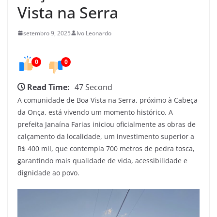
e
Vista na Serra
d
o
setembro 9, 2025
Ivo Leonardo
C
e
0
0
a
r
Read Time:
47 Second
á
A comunidade de Boa Vista na Serra, próximo à Cabeça
da Onça, está vivendo um momento histórico. A
prefeita Janaína Farias iniciou oficialmente as obras de
calçamento da localidade, um investimento superior a
R$ 400 mil, que contempla 700 metros de pedra tosca,
garantindo mais qualidade de vida, acessibilidade e
dignidade ao povo.