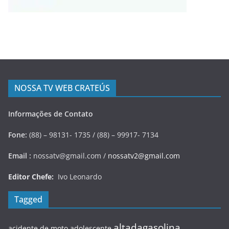
NOSSA TV WEB CRATEÚS
Informações de Contato
Fone:
(88) – 98131- 1735 / (88) – 99917- 7134
Email :
nossatv@gmail.com /
nossatv2@gmail.com
Editor Chefe:
Ivo Leonardo
Tagged
altadagasolina
acidente de moto
adolescente